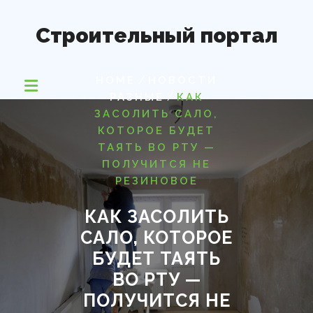
Перейти
к
Строительный портал
содержимому
/
HOME
НОВОСТИ
/
РАЗНЫЕ
КАК
ЗАСОЛИТЬ САЛО,
КОТОРОЕ БУДЕТ
ТАЯТЬ ВО РТУ —
ПОЛУЧИТСЯ НЕ
РЕЗИНОВОЕ
КАК ЗАСОЛИТЬ
САЛО, КОТОРОЕ
БУДЕТ ТАЯТЬ
ВО РТУ —
ПОЛУЧИТСЯ НЕ