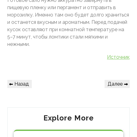
Готовое сало нужно аккуратно завернуть в
пищевую пленку или пергамент и отправить в
морозилку. Именно там оно будет долго храниться
и останется вкусным и ароматным. Перед подачей
кусок оставляют при комнатной температуре на
5–7 минут, чтобы ломтики стали мягкими и
нежными.
Источник
Навигация
Предыдущая
Следующая
Назад
Далее
по
запись
запись
записям
Explore More