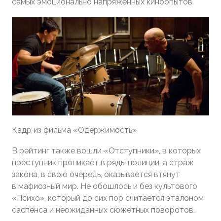
самых эмоционально напряжённых киноопытов.
Кадр из фильма «Одержимость»
В рейтинг также вошли «Отступники», в которых
преступник проникает в ряды полиции, а страж
закона, в свою очередь, оказывается втянут
в мафиозный мир. Не обошлось и без культового
«Психо», который до сих пор считается эталоном
саспенса и неожиданных сюжетных поворотов.