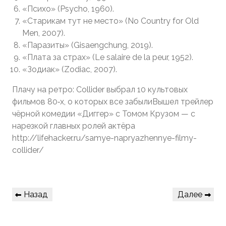
«Психо» (Psycho, 1960).
«Старикам тут не место» (No Country for Old
Men, 2007).
«Паразиты» (Gisaengchung, 2019).
«Плата за страх» (Le salaire de la peur, 1952).
«Зодиак» (Zodiac, 2007).
Плачу на ретро: Collider выбрал 10 культовых
фильмов 80‑х, о которых все забылиВышел трейлер
чёрной комедии «Диггер» с Томом Крузом — с
нарезкой главных ролей актёра
http://lifehacker.ru/samye-napryazhennye-filmy-
collider/
Навигация
Предыдущая
Следующая
Назад
Далее
по
запись
запись
записям