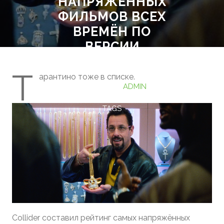
НАПРЯЖЁННЫХ
ФИЛЬМОВ ВСЕХ
ВРЕМЁН ПО
ВЕРСИИ
COLLIDER
Т
арантино тоже в списке.
25.06.2026
ADMIN
НЕТ КОММЕНТАРИЕВ
0
TAGS
Collider составил рейтинг самых напряжённых