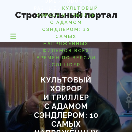
/
HOME
НОВОСТИ
Перейти
/
РАЗНЫЕ
КУЛЬТОВЫЙ
к
Строительный портал
ХОРРОР И ТРИЛЛЕР
содержимому
С АДАМОМ
СЭНДЛЕРОМ: 10
САМЫХ
НАПРЯЖЁННЫХ
ФИЛЬМОВ ВСЕХ
ВРЕМЁН ПО ВЕРСИИ
COLLIDER
КУЛЬТОВЫЙ
ХОРРОР
И ТРИЛЛЕР
С АДАМОМ
СЭНДЛЕРОМ: 10
САМЫХ