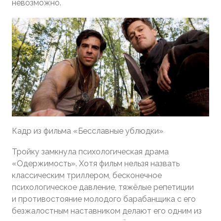
невозможно.
Кадр из фильма «Бесславные ублюдки»
Тройку замкнула психологическая драма
«Одержимость». Хотя фильм нельзя назвать
классическим триллером, бесконечное
психологическое давление, тяжёлые репетиции
и противостояние молодого барабанщика с его
безжалостным наставником делают его одним из