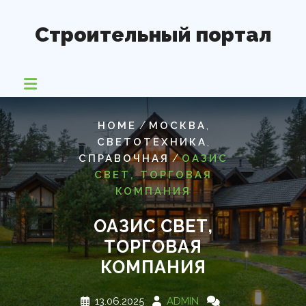
Перейти
к
Строительный портал
содержимому
/
,
HOME
МОСКВА
,
СВЕТОТЕХНИКА
/
СПРАВОЧНАЯ
ОАЗИС
СВЕТ, ТОРГОВАЯ
КОМПАНИЯ
ОАЗИС СВЕТ,
ТОРГОВАЯ
КОМПАНИЯ
13.06.2025
ADMIN