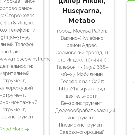
дилер Hikoki,
: Москва Район:
ортово район
Husqvarna,
с: Сторожевая
Metabo
, 4 ст8 Индекс:
0.0 Телефон: +7
город: Москва Район:
99) 130‒31‒55
Выхино-Жулебино
льный Телефон:
район Адрес:
nan Сайт:
Сормовский проезд, 11
/www.moscowinstrument.ru
ст1 Индекс: 109444.0
 деятельности:
Телефон: +7 (495) 668‒
мерительный
08‒27 Мобильный
нструмент,
Телефон: nan Сайт:
аллорежущий
http://husqva.ru вид
нструмент,
деятельности:
рно-монтажный
Бензоинструмент,
нструмент,
Деревообрабатывающий
троинструмент
инструмент,
Пневмоинструмент,
Read More
Садово-огородный