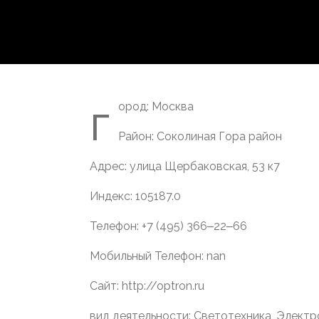
г
ород: Москва
Район: Соколиная Гора район
Адрес: улица Щербаковская, 53 к7
Индекс: 105187.0
Телефон: +7 (495) 366‒22‒66
Мобильный Телефон: nan
Сайт: http://optron.ru
вид деятельности: Светотехника, Элект