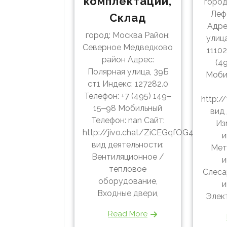
комплектации,
город
Леф
Склад
Адре
город: Москва Район:
улица
Северное Медведково
11102
район Адрес:
(4
Полярная улица, 39Б
Моби
ст1 Индекс: 127282.0
Телефон: +7 (495) 149‒
http:/
15‒98 Мобильный
вид
Телефон: nan Сайт:
Из
http://jivo.chat/ZiCEGqfOG4
и
вид деятельности:
Мет
Вентиляционное /
и
тепловое
Слеса
оборудование,
и
Входные двери,
Элек
Read More