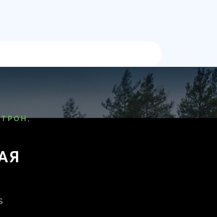
ТРОН,
АЯ
S