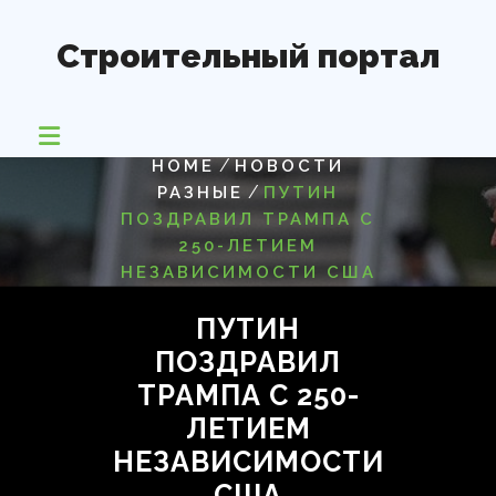
Перейти
к
Строительный портал
содержимому
/
HOME
НОВОСТИ
/
РАЗНЫЕ
ПУТИН
ПОЗДРАВИЛ ТРАМПА С
250-ЛЕТИЕМ
НЕЗАВИСИМОСТИ США
ПУТИН
ПОЗДРАВИЛ
ТРАМПА С 250-
ЛЕТИЕМ
НЕЗАВИСИМОСТИ
США