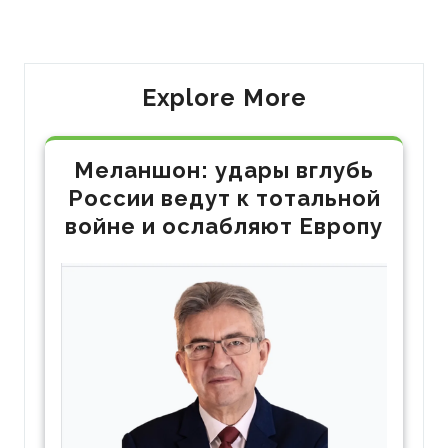
по
запись
запись
записям
Explore More
Меланшон: удары вглубь
России ведут к тотальной
войне и ослабляют Европу