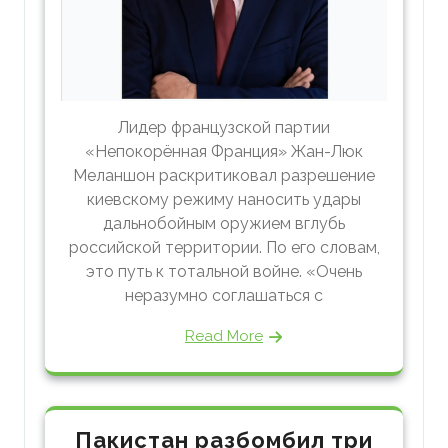
Лидер французской партии
«Непокорённая Франция» Жан-Люк
Меланшон раскритиковал разрешение
киевскому режиму наносить удары
дальнобойным оружием вглубь
российской территории. По его словам,
это путь к тотальной войне. «Очень
неразумно соглашаться с
Read More
Пакистан разбомбил три