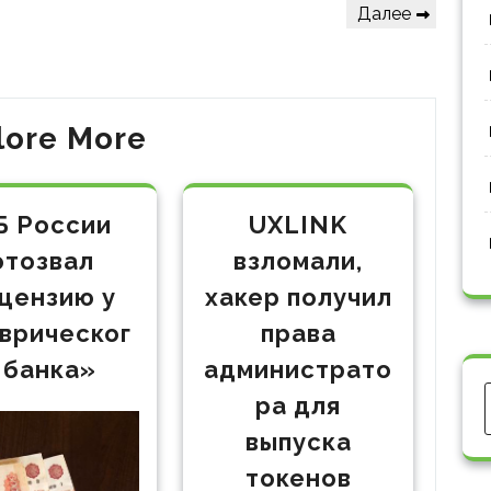
Следующая
Далее
запись
lore More
Б России
UXLINK
отозвал
взломали,
цензию у
хакер получил
врическог
права
 банка»
администрато
ра для
выпуска
токенов