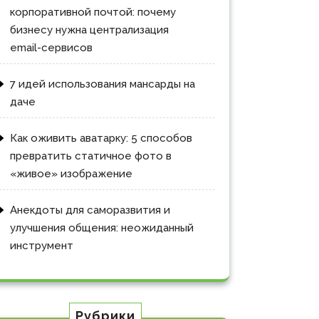
корпоративной почтой: почему
бизнесу нужна централизация
email-сервисов
7 идей использования мансарды на
даче
Как оживить аватарку: 5 способов
превратить статичное фото в
«живое» изображение
Анекдоты для саморазвития и
улучшения общения: неожиданный
инструмент
Рубрики