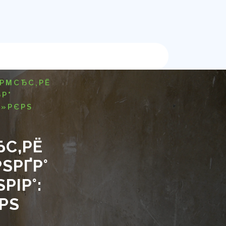
ЈРΜСЂС‚РЁ
Р°
Р»РЄРЅ
ЂС‚РЁ
ЅРҐР°
РІР°:
ЄРЅ