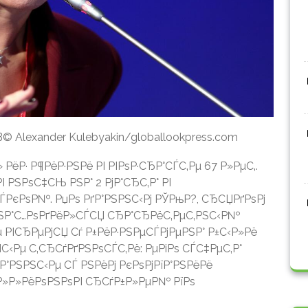
 Alexander Kulebyakin/globallookpress.com
РёР· Р¶РёР·РЅРё РІ РІРѕР·СЂР°СЃС‚Рµ 67 Р»РµС‚.
І РЅРѕС‡СЊ РЅР° 2 РјР°СЂС‚Р° РІ
СЃРєРѕР№. РџРѕ РґР°РЅРЅС‹Рј РЎРњР?, СЂСЏРґРѕРј
 РЅР°С…РѕРґРёР»СЃСЏ СЂР°СЂРёС‚РµС‚РЅС‹Р№
µ РІСЂРµРјСЏ Сѓ Р±РёР·РЅРµСЃРјРµРЅР° Р±С‹Р»Рё
‹Рµ С‚СЂСѓРґРЅРѕСЃС‚Рё: РµРіРѕ СЃС‡РµС‚Р°
·Р°РЅРЅС‹Рµ СЃ РЅРёРј РєРѕРјРїР°РЅРёРё
ёР»Р»РёРѕРЅРѕРІ СЂСѓР±Р»РµР№ РїРѕ