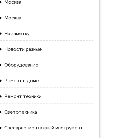
Москва
Москва
На заметку
Новости разные
Оборудование
Ремонт в доме
Ремонт техники
Светотехника
Слесарно-монтажный инструмент