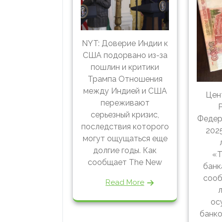
NYT: Доверие Индии к
США подорвано из-за
пошлин и критики
Трампа Отношения
между Индией и США
Цен
переживают
серьезный кризис,
Федер
последствия которого
202
могут ощущаться еще
долгие годы. Как
«Т
сообщает The New
банк
сооб
Read More
ос
банко