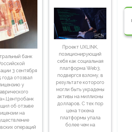
Проект UXLINK,
позиционирующий
тральный банк
себя как социальная
Российской
платформа Web3,
ации 3 сентября
подвергся взлому, в
5 года отозвал
результате которого
лицензию у
могли быть украдены
аврического
активы на миллионы
а».Центробанк
долларов. С тех пор
щил об отзыве
цена токена
лицензии на
платформы упала
уществление
более чем на
вских операций