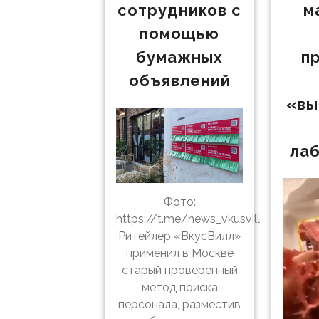
сотрудников с
м
помощью
бумажных
п
объявлений
«вы
ла
Фото:
https://t.me/news_vkusvill
Ритейлер «ВкусВилл»
применил в Москве
старый проверенный
метод поиска
персонала, разместив