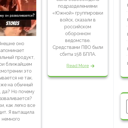
подразделениями
«Южной» группировки
войск, сказали в
российском
оборонном
ведомстве.
Внешне оно
Средствами ПВО были
напоминает
сбиты 158 БПЛА.
льный продукт,
при ближайшем
Read More
смотрении это
ывается не так.
же на обычный
, да? Но почему
азваливается?
и, как легко все
ит. Я вытащила
немного