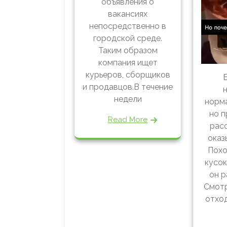
объявления о
вакансиях
непосредственно в
городской среде.
Таким образом
компания ищет
курьеров, сборщиков
и продавцов.В течение
недели
норма
но 
Read More
рас
оказ
Похо
кусок
он р
Смотр
отход