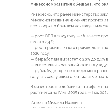
Минэкономразвития обещает, что окл
Интересно, что ранее министерство зак
Минэкономразвития изменило прогноз и 
все говорят о большем «охлаждении» эк
— рост ВВП в 2025 году — 1% вместо прог
вместо 2,4%;
— рост промышленного производства пониз
2026 году;
— безработица вырастет с 2,3% до 2,6% 
— инвестиции в основной капитал упадут 
— рубль будет крепче ожидаемого ранее:
году, а в следующем стоит ждать отметки
В министерстве добавили, что эффект н
растянется на IV кв. 2025 года — I кв. 202
Из песни Михаила Ножкина: