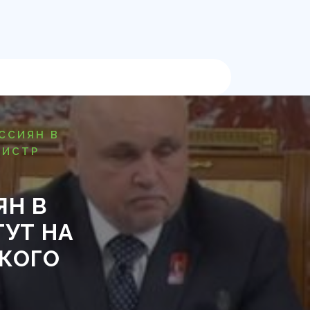
ССИЯН В
НИСТР
ЯН В
УТ НА
КОГО