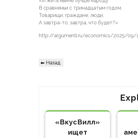
«И жить нынче лучше народу
В сравненьи с тринадцатым годом.
Товарищи, граждане, люди,
А завтра-то, завтра, что будет?»
http://argumenti.ru/economics/2025/09
Навигация
Предыдущая
Назад
по
запись
записям
Exp
«ВкусВилл»
ищет
аме