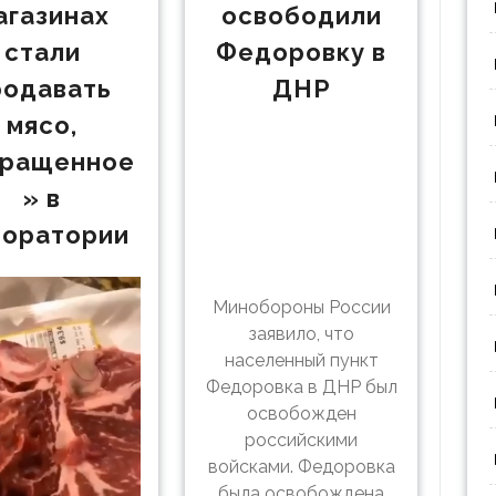
агазинах
освободили
стали
Федоровку в
родавать
ДНР
мясо,
ращенное
» в
боратории
Минобороны России
заявило, что
населенный пункт
Федоровка в ДНР был
освобожден
российскими
войсками. Федоровка
была освобождена