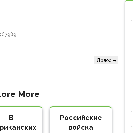
/967989
Следующая
Далее
запись
lore More
В
Российские
риканских
войска