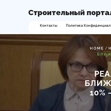
Перейти
к
Строительный порта
содержимому
Контакты
Политика Конфиденциал
/
HOME
БЛИЖ
РЕА
БЛИЖ
10%