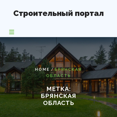
Перейти
к
Строительный портал
содержимому
/
HOME
БРЯНСКАЯ
ОБЛАСТЬ
МЕТКА:
БРЯНСКАЯ
ОБЛАСТЬ