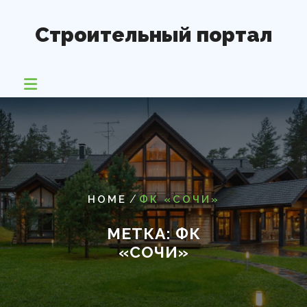
Перейти
к
Строительный портал
содержимому
/
HOME
ФК «СОЧИ»
МЕТКА:
ФК
«СОЧИ»