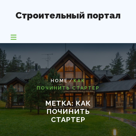
Перейти
к
Строительный портал
содержимому
/
HOME
КАК
ПОЧИНИТЬ СТАРТЕР
МЕТКА:
КАК
ПОЧИНИТЬ
СТАРТЕР