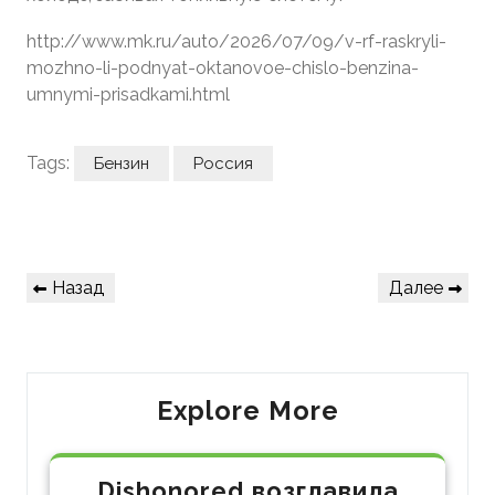
http://www.mk.ru/auto/2026/07/09/v-rf-raskryli-
mozhno-li-podnyat-oktanovoe-chislo-benzina-
umnymi-prisadkami.html
Tags:
Бензин
Россия
Навигация
Предыдущая
Следующая
Назад
Далее
по
запись
запись
записям
Explore More
Dishonored возглавила