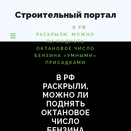
Перейти
к
Строительный портал
содержимому
/
HOME
НОВОСТИ
/
РАЗНЫЕ
В РФ
РАСКРЫЛИ, МОЖНО
ЛИ ПОДНЯТЬ
ОКТАНОВОЕ ЧИСЛО
БЕНЗИНА «УМНЫМИ»
ПРИСАДКАМИ
В РФ
РАСКРЫЛИ,
МОЖНО ЛИ
ПОДНЯТЬ
ОКТАНОВОЕ
ЧИСЛО
БЕНЗИНА