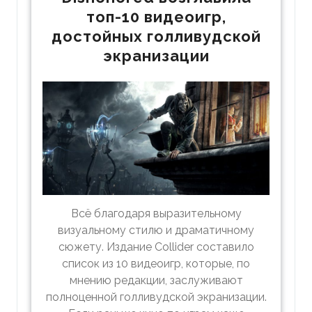
топ-10 видеоигр,
достойных голливудской
экранизации
Всё благодаря выразительному
визуальному стилю и драматичному
сюжету. Издание Collider составило
список из 10 видеоигр, которые, по
мнению редакции, заслуживают
полноценной голливудской экранизации.