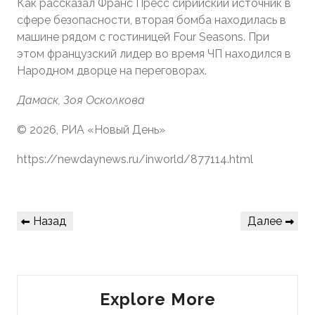
Как рассказал Франс Пресс сирийский источник в
сфере безопасности, вторая бомба находилась в
машине рядом с гостиницей Four Seasons. При
этом французский лидер во время ЧП находился в
Народном дворце на переговорах.
Дамаск, Зоя Осколкова
© 2026, РИА «Новый День»
https://newdaynews.ru/inworld/877114.html
Навигация
Предыдущая
Следующая
Назад
Далее
по
запись
запись
записям
Explore More