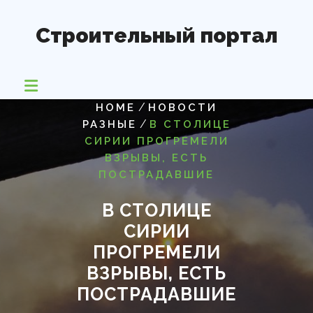
Перейти
к
Строительный портал
содержимому
/
HOME
НОВОСТИ
/
РАЗНЫЕ
В СТОЛИЦЕ
СИРИИ ПРОГРЕМЕЛИ
ВЗРЫВЫ, ЕСТЬ
ПОСТРАДАВШИЕ
В СТОЛИЦЕ
СИРИИ
ПРОГРЕМЕЛИ
ВЗРЫВЫ, ЕСТЬ
ПОСТРАДАВШИЕ