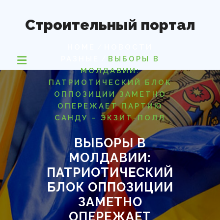
Перейти
к
Строительный портал
содержимому
/
HOME
НОВОСТИ
/
РАЗНЫЕ
ВЫБОРЫ В
МОЛДАВИИ:
ПАТРИОТИЧЕСКИЙ БЛОК
ОППОЗИЦИИ ЗАМЕТНО
ОПЕРЕЖАЕТ ПАРТИЮ
САНДУ – ЭКЗИТ-ПОЛЛ
ВЫБОРЫ В
МОЛДАВИИ:
ПАТРИОТИЧЕСКИЙ
БЛОК ОППОЗИЦИИ
ЗАМЕТНО
ОПЕРЕЖАЕТ