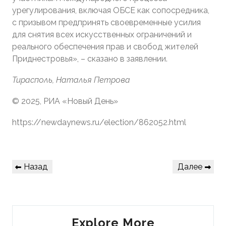
урегулирования, включая ОБСЕ как сопосредника,
с призывом предпринять своевременные усилия
для снятия всех искусственных ограничений и
реального обеспечения прав и свобод жителей
Приднестровья», – сказано в заявлении.
Тирасполь, Наталья Петрова
© 2025, РИА «Новый День»
https://newdaynews.ru/election/862052.html
Навигация
Предыдущая
Следующая
Назад
Далее
по
запись
запись
записям
Explore More