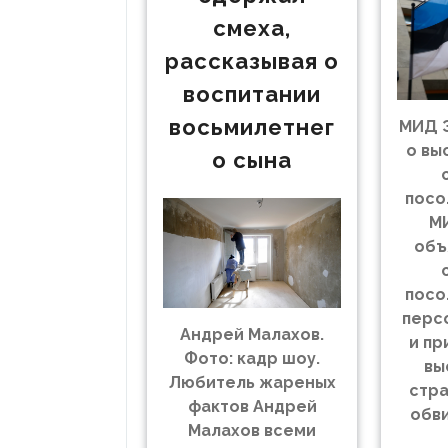
смеха,
рассказывая о
воспитании
восьмилетнег
МИД Э
о вы
о сына
посо
М
объ
посо
перс
Андрей Малахов.
и пр
Фото: кадр шоу.
вы
Любитель жареных
стра
фактов Андрей
обви
Малахов всеми