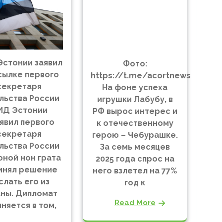
стонии заявил
Фото:
сылке первого
https://t.me/acortnews
секретаря
На фоне успеха
льства России
игрушки Лабубу, в
ИД Эстонии
РФ вырос интерес и
явил первого
к отечественному
секретаря
герою – Чебурашке.
льства России
За семь месяцев
оной нон грата
2025 года спрос на
инял решение
него взлетел на 77%
слать его из
год к
ны. Дипломат
Read More
няется в том,