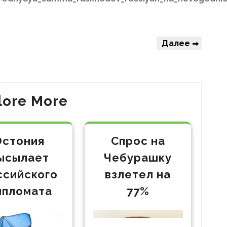
Следующая
Далее
запись
lore More
Эстония
Спрос на
ысылает
Чебурашку
ссийского
взлетел на
ипломата
77%