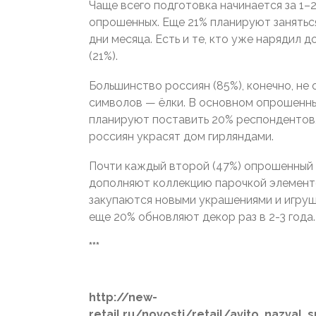
Чаще всего подготовка начинается за 1–
опрошенных. Еще 21% планируют заняться
дни месяца. Есть и те, кто уже нарядил д
(21%).
Большинство россиян (85%), конечно, не 
символов — ёлки. В основном опрошенн
планируют поставить 20% респондентов, 
россиян украсят дом гирляндами.
Почти каждый второй (47%) опрошенный д
дополняют коллекцию парочкой элементо
закупаются новыми украшениями и игрушк
еще 20% обновляют декор раз в 2-3 года.
***
http://new-
retail.ru/novosti/retail/avito_nazv