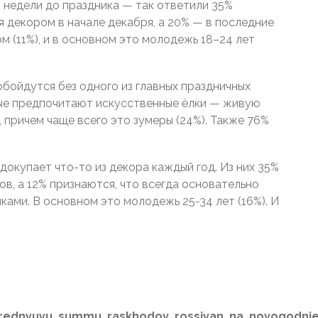
2 недели до праздника — так ответили 35%
 декором в начале декабря, а 20% — в последние
ом (11%), и в основном это молодежь 18–24 лет
обойдутся без одного из главных праздничных
ые предпочитают искусственные ёлки — живую
причем чаще всего это зумеры (24%). Также 76%
окупает что-то из декора каждый год. Из них 35%
в, а 12% признаются, что всегда основательно
ами. В основном это молодежь 25-34 лет (16%). И
al_srednyuyu_summu_raskhodov_rossiyan_na_novogodni