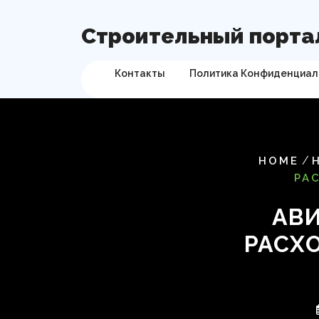
Перейти
к
Строительный порта
содержимому
Контакты
Политика Конфиденциал
/
HOME
РА
АВ
РАСХ